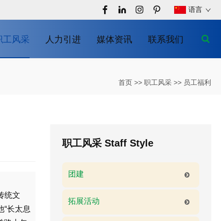
语言
职工风采
人力引进
媒体资讯
联系我们
首页
>>
职工风采
>>
员工福利
职工风采
Staff Style
团建
传统文
拓展活动
“长太息