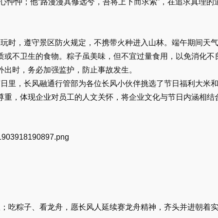
心忡忡；他“路漫漫其修远兮，吾将上下而求索”，在追求真理的
玩时，遵守景区防火规定，不携带火种进入山林。端午期间天气
质或不卫生的食物。粽子虽美味，但不宜过量食用，以免消化不
外出时，务必加强监护，防止事故发生。
日里，长风融通行管部为各位长风小伙伴挑选了节日福利大米和
尊重，体现企业对员工的人文关怀，将企业文化与节日内涵相结
；吃粽子、看龙舟，愿长风人延续赛龙舟精神，齐头并进朝着实