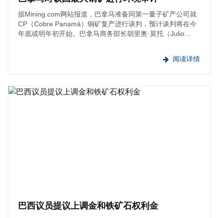
据Mining.com网站报道，巴拿马准备同第一量子矿产公司就
CP（Cobre Panamá）铜矿复产进行谈判，预计谈判将在今
年底或明年初开始。巴拿马商务部长胡里奥·莫托（Julio
Moltó）证实，未来几周，将对该矿进行全面的环境审计。此
项工作将由SGS巴拿马控服公司（ S···
阅读详情
巴西议员提议上调金和铁矿石权利金