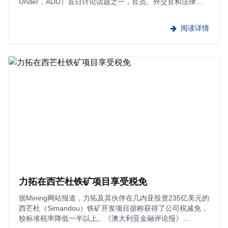
Under，ADU）首日讨论话题之一，官员、外交官和法律专
家承认，政府和投资者在塑造非洲采矿业未来方面面临竞争
压力。澳大利亚驻加纳高级专员贝雷妮丝·欧···
阅读详情
力拓在西芒杜铁矿项目享受税免
据Mining网站报道，力拓及其伙伴在几内亚投资235亿美元的
西芒杜（Simandou）铁矿开发项目据称获得了公司税减免，
较标准税率降低一半以上。《澳大利亚金融评论报》