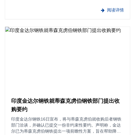
（Australian Financial Review）报道称，监管文件显示，几
内亚军政府批准，西芒杜铁矿铁路和港···
阅读详情
印度金达尔钢铁就蒂森克虏伯钢铁部门提出收
购要约
印度金达尔钢铁16日宣布，将与蒂森克虏伯就收购后者钢铁
部门洽谈，并确认已提交一份非约束性要约。声明称，金达
尔已为蒂森克虏伯钢铁提出一项前瞻性方案，旨在帮助降低