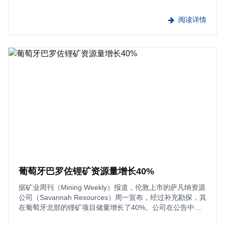
脱碳成本，该计划旨在确保德国的钢铁生产并创造新商机。
（财联社）
阅读详情
葡萄牙巴罗佐锂矿资源量增长40%
据矿业周刊（Mining Weekly）报道，伦敦上市的萨凡纳资源
公司（Savannah Resources）周一宣布，经过补充勘探，其
在葡萄牙北部的锂矿项目储量增长了40%。公司在公告中
称，巴罗佐（Barroso）锂辉石矿床矿石储量为3900万吨，